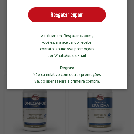
Resgatar cupom
Combo 3un de Omegafor
Ao clicar em 'Resgatar cupom',
Plus com 120 Cápsulas
Vitafor Coenzima Q10
você estará aceitando receber
200mg com 120 Cápsulas
contato, anúncios e promoções
-
31
%
OFF
por WhatsApp e e-mail.
R$209,90
R$329,70
R$479,70
3
x
de
R$69,97
sem juros
3
x
de
R$109,90
sem juros
Regras:
Não cumulativo com outras promoções.
Válido apenas para a primeira compra.