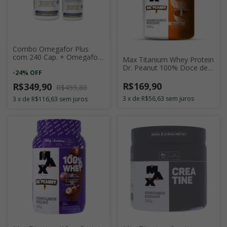
Combo Omegafor Plus
com 240 Cap. + Omegafor
Max Titanium Whey Protein
Plus com 120 Cap.
Dr. Peanut 100% Doce de
-
24
%
OFF
Leite 900g
R$169,90
R$349,90
R$459,80
3
x
de
R$56,63
sem juros
3
x
de
R$116,63
sem juros