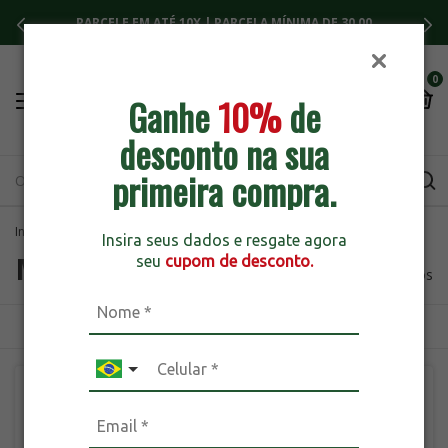
PARCELE EM ATÉ 10X | PARCELA MÍNIMA DE 30,00
0
Ganhe
10%
de
desconto na sua
primeira compra.
Início
>
Marcas
>
breadcrumbs.wesp
Insira seus dados e resgate agora
Marcas
seu
cupom de desconto.
282 produtos
ORDENAR
FILTRAR