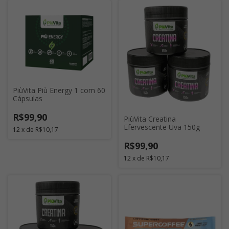
PiùVita Più Energy 1 com 60
Cápsulas
R$99,90
PiùVita Creatina
Efervescente Uva 150g
12
x
de
R$10,17
R$99,90
12
x
de
R$10,17