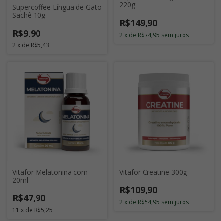
220g
Supercoffee Língua de Gato
Sachê 10g
R$149,90
R$9,90
2
x
de
R$74,95
sem juros
2
x
de
R$5,43
Vitafor Melatonina com
Vitafor Creatine 300g
20ml
R$109,90
R$47,90
2
x
de
R$54,95
sem juros
11
x
de
R$5,25