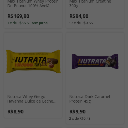
Max Titanium Whey Protein
Max Titanium Creatine
Dr. Peanut 100% Avelã
300g
900g
R$169,90
R$94,90
3
x
de
R$56,63
sem juros
12
x
de
R$9,66
Nutrata Whey Grego
Nutrata Dark Caramel
Havanna Dulce de Leche
Protein 45g
40g
R$8,90
R$9,90
2
x
de
R$5,43