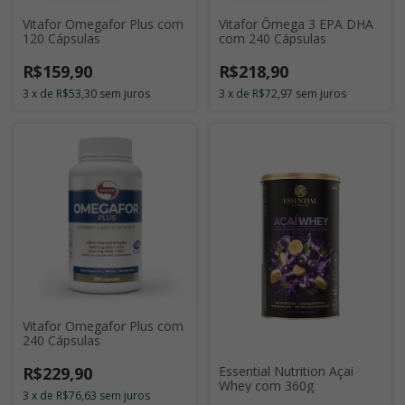
Vitafor Omegafor Plus com
Vitafor Ômega 3 EPA DHA
120 Cápsulas
com 240 Cápsulas
R$159,90
R$218,90
3
x
de
R$53,30
sem juros
3
x
de
R$72,97
sem juros
Vitafor Omegafor Plus com
240 Cápsulas
R$229,90
Essential Nutrition Açai
Whey com 360g
3
x
de
R$76,63
sem juros