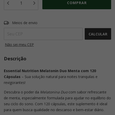
ALTERAR CEP
Entregas para o CEP:
Meios de envio
CALCULAR
Não sei meu CEP
Descrição
Essential Nutrition Melatonin Duo Menta com 120
Cápsulas
– Sua solução natural para noites tranquilas e
revigorantes!
Descubra o poder da
Melatonina Duo
com sabor refrescante
de menta, especialmente formulada para ajudar no equilíbrio do
seu ciclo do sono. Com 120 cápsulas, este suplemento é ideal
para quem busca qualidade no descanso e bem-estar diário.