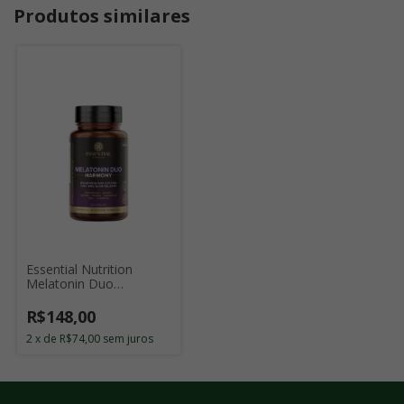
Produtos similares
Essential Nutrition
Melatonin Duo
Harmony com 120
Cápsulas
R$148,00
2
x
de
R$74,00
sem juros