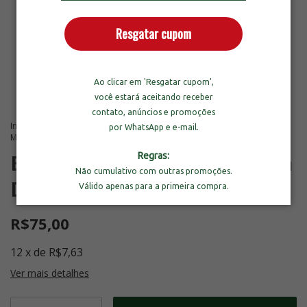
Resgatar cupom
Ao clicar em 'Resgatar cupom',
você estará aceitando receber
contato, anúncios e promoções
Início
>
Suplementos Funcionais
>
Essential Nutrition Melatonin Duo
por WhatsApp e e-mail.
Menta com 120 Cápsulas
Regras:
Essential Nutrition Melatonin
Não cumulativo com outras promoções.
Duo Menta com 120 Cápsulas
Válido apenas para a primeira compra.
R$75,00
12
x
de
R$7,63
Ver mais detalhes