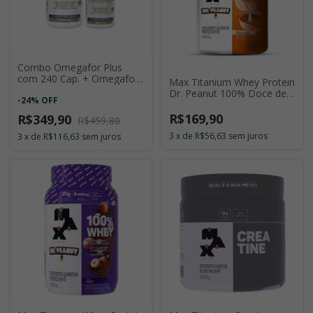
Combo Omegafor Plus
com 240 Cap. + Omegafor
Max Titanium Whey Protein
Plus com 120 Cap.
Dr. Peanut 100% Doce de
-
24
%
OFF
Leite 900g
R$169,90
R$349,90
R$459,80
3
x
de
R$56,63
sem juros
3
x
de
R$116,63
sem juros