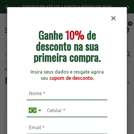
PARCELE EM ATÉ 10X | PARCELA MÍNIMA DE 30,00
0
Ganhe
10%
de
desconto na sua
primeira compra.
Início
>
Marcas
Insira seus dados e resgate agora
Marcas
seu
cupom de desconto.
282 produtos
ORDENAR
FILTRAR