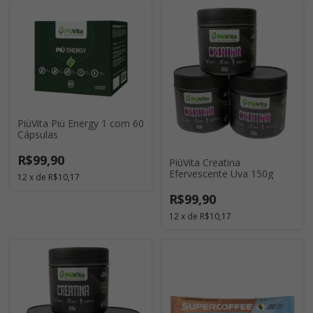
PiùVita Più Energy 1 com 60
Cápsulas
R$99,90
PiùVita Creatina
Efervescente Uva 150g
12
x
de
R$10,17
R$99,90
12
x
de
R$10,17