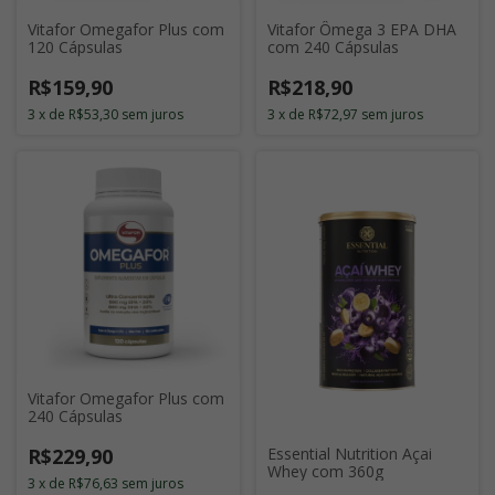
Vitafor Omegafor Plus com
Vitafor Ômega 3 EPA DHA
120 Cápsulas
com 240 Cápsulas
R$159,90
R$218,90
3
x
de
R$53,30
sem juros
3
x
de
R$72,97
sem juros
Vitafor Omegafor Plus com
240 Cápsulas
R$229,90
Essential Nutrition Açai
Whey com 360g
3
x
de
R$76,63
sem juros