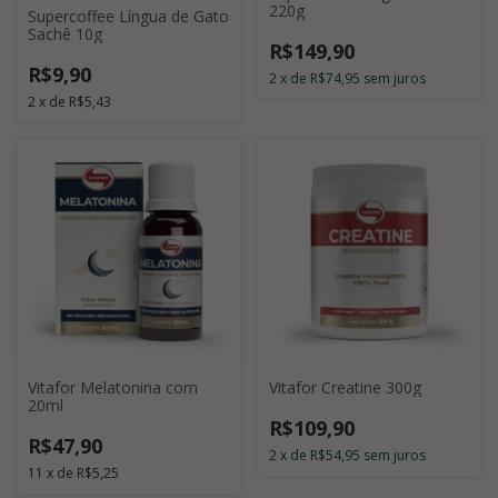
220g
Supercoffee Língua de Gato
Sachê 10g
R$149,90
R$9,90
2
x
de
R$74,95
sem juros
2
x
de
R$5,43
Vitafor Melatonina com
Vitafor Creatine 300g
20ml
R$109,90
R$47,90
2
x
de
R$54,95
sem juros
11
x
de
R$5,25