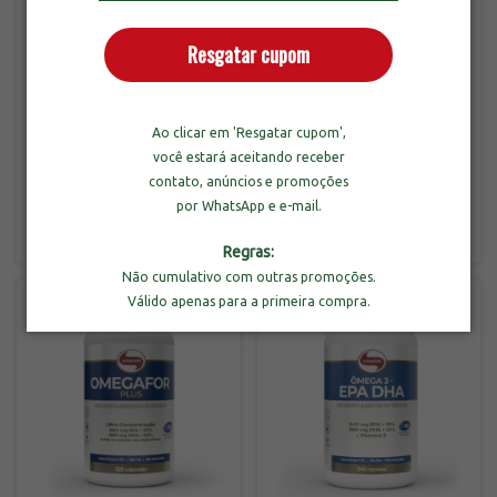
Resgatar cupom
Combo 3un de Omegafor
Ao clicar em 'Resgatar cupom',
Plus com 120 Cápsulas
Vitafor Coenzima Q10
você estará aceitando receber
200mg com 120 Cápsulas
contato, anúncios e promoções
-
31
%
OFF
por WhatsApp e e-mail.
R$209,90
R$329,70
R$479,70
3
x
de
R$69,97
sem juros
3
x
de
R$109,90
sem juros
Regras:
Não cumulativo com outras promoções.
Válido apenas para a primeira compra.