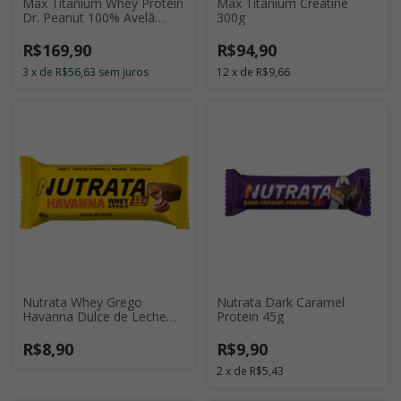
Max Titanium Whey Protein
Max Titanium Creatine
Dr. Peanut 100% Avelã
300g
900g
R$169,90
R$94,90
3
x
de
R$56,63
sem juros
12
x
de
R$9,66
Nutrata Whey Grego
Nutrata Dark Caramel
Havanna Dulce de Leche
Protein 45g
40g
R$8,90
R$9,90
2
x
de
R$5,43