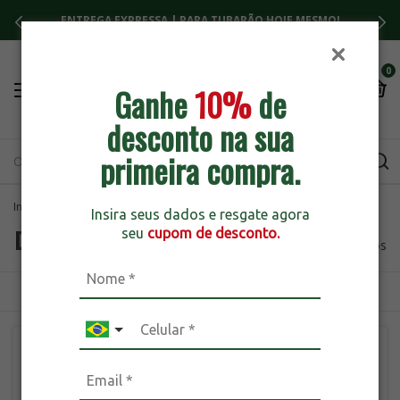
ENTREGA EXPRESSA | PARA TUBARÃO HOJE MESMO!
0
Ganhe
10%
de
desconto na sua
primeira compra.
Início
>
Marcas
>
Dux
Insira seus dados e resgate agora
Dux
seu
cupom de desconto.
13 produtos
ORDENAR
FILTRAR