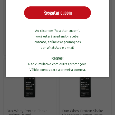
Resgatar cupom
Dux Whey Protein
Dux Whey Protein Shake
Ao clicar em 'Resgatar cupom',
Concentrado Cookies 900g
Doce de Leite 250ml
você estará aceitando receber
contato, anúncios e promoções
R$214,90
R$9,90
por WhatsApp e e-mail.
3
x
de
R$71,63
sem juros
2
x
de
R$5,43
Regras:
Não cumulativo com outras promoções.
Válido apenas para a primeira compra.
Dux Whey Protein Shake
Dux Whey Protein Shake
Cookies 250ml
Chocolate Branco 250ml