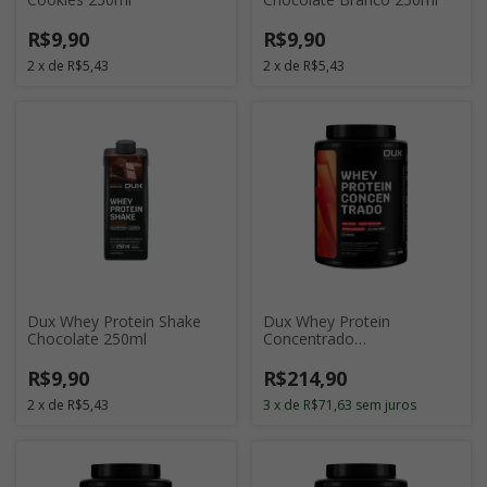
R$9,90
R$9,90
2
x
de
R$5,43
2
x
de
R$5,43
Dux Whey Protein Shake
Dux Whey Protein
Chocolate 250ml
Concentrado
Morango 900g
R$9,90
R$214,90
2
x
de
R$5,43
3
x
de
R$71,63
sem juros