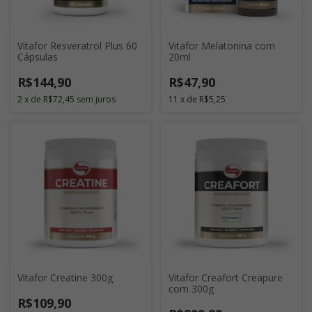
Vitafor Resveratrol Plus 60
Vitafor Melatonina com
Cápsulas
20ml
R$144,90
R$47,90
2
x
de
R$72,45
sem juros
11
x
de
R$5,25
Vitafor Creatine 300g
Vitafor Creafort Creapure
com 300g
R$109,90