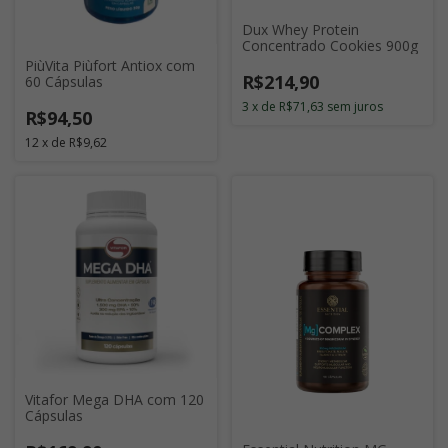
Dux Whey Protein
Concentrado Cookies 900g
PiùVita Piùfort Antiox com
R$214,90
60 Cápsulas
3
x
de
R$71,63
sem juros
R$94,50
12
x
de
R$9,62
Vitafor Mega DHA com 120
Cápsulas