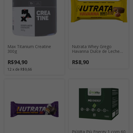
Max Titanium Creatine
Nutrata Whey Grego
300g
Havanna Dulce de Leche
40g
R$94,90
R$8,90
12
x
de
R$9,66
PiùVita Più Energy 1 com 60