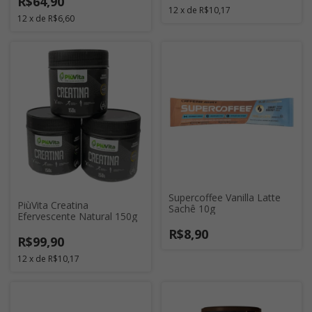
R$64,90
12
x
de
R$10,17
12
x
de
R$6,60
Supercoffee Vanilla Latte
PiùVita Creatina
Sachê 10g
Efervescente Natural 150g
R$8,90
R$99,90
12
x
de
R$10,17