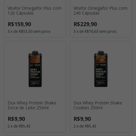
Vitafor Omegafor Plus com
Vitafor Omegafor Plus com
120 Cápsulas
240 Cápsulas
R$159,90
R$229,90
3
x
de
R$53,30
sem juros
3
x
de
R$76,63
sem juros
Dux Whey Protein Shake
Dux Whey Protein Shake
Doce de Leite 250ml
Cookies 250ml
R$9,90
R$9,90
2
x
de
R$5,43
2
x
de
R$5,43