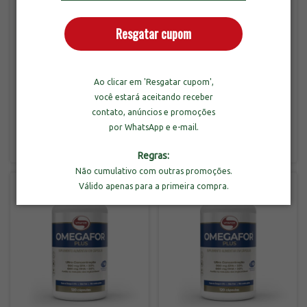
Resgatar cupom
Combo 3un de Omegafor
Ao clicar em 'Resgatar cupom',
Plus com 120 Cápsulas
Vitafor Coenzima Q10
você estará aceitando receber
200mg com 120 Cápsulas
contato, anúncios e promoções
-
31
%
OFF
por WhatsApp e e-mail.
R$209,90
R$329,70
R$479,70
3
x
de
R$69,97
sem juros
3
x
de
R$109,90
sem juros
Regras:
Não cumulativo com outras promoções.
Válido apenas para a primeira compra.