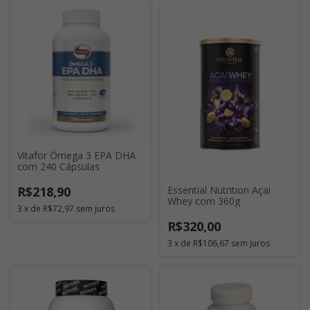
Vitafor Ômega 3 EPA DHA
com 240 Cápsulas
R$218,90
Essential Nutrition Açai
Whey com 360g
3
x
de
R$72,97
sem juros
R$320,00
3
x
de
R$106,67
sem juros