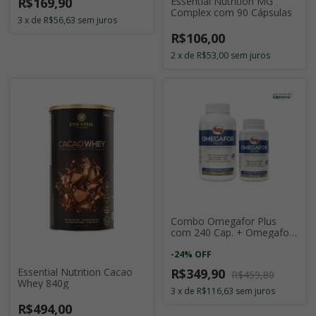
R$169,90
Essential Nutrition MG
Complex com 90 Cápsulas
3
x
de
R$56,63
sem juros
R$106,00
2
x
de
R$53,00
sem juros
Combo Omegafor Plus
com 240 Cap. + Omegafor
Plus com 120 Cap.
-
24
%
OFF
R$349,90
Essential Nutrition Cacao
R$459,80
Whey 840g
3
x
de
R$116,63
sem juros
R$494,00