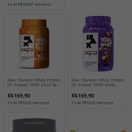
3
x
de
R$164,67
sem juros
Max Titanium Whey Protein
Max Titanium Whey Protein
Dr. Peanut 100% Doce de
Dr. Peanut 100% Avelã
Leite 900g
900g
R$169,90
R$169,90
3
x
de
R$56,63
sem juros
3
x
de
R$56,63
sem juros