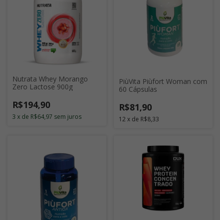
Nutrata Whey Morango
PiùVita Piùfort Woman com
Zero Lactose 900g
60 Cápsulas
R$194,90
R$81,90
3
x
de
R$64,97
sem juros
12
x
de
R$8,33