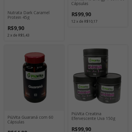
Cápsulas
Nutrata Dark Caramel
R$99,90
Protein 45g
12
x
de
R$10,17
R$9,90
2
x
de
R$5,43
PiùVita Creatina
PiùVita Guaraná com 60
Efervescente Uva 150g
Cápsulas
R$99,90