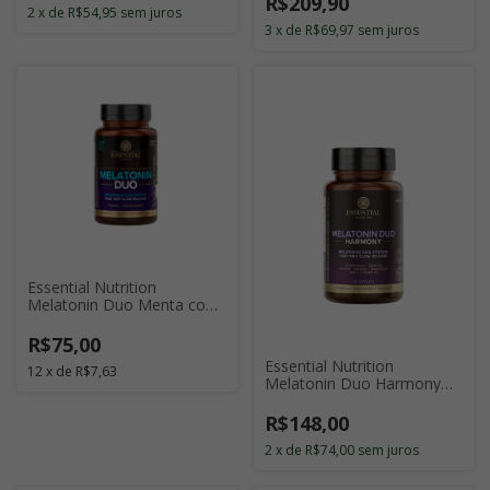
R$209,90
2
x
de
R$54,95
sem juros
3
x
de
R$69,97
sem juros
Essential Nutrition
Melatonin Duo Menta com
120 Cápsulas
R$75,00
Essential Nutrition
12
x
de
R$7,63
Melatonin Duo Harmony
com 120 Cápsulas
R$148,00
2
x
de
R$74,00
sem juros