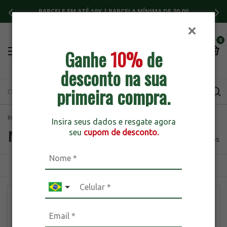
PARCELE EM ATÉ 10X | PARCELA MÍNIMA DE 30,00
0
Ganhe
10%
de
desconto na sua
primeira compra.
Início
>
Marcas
>
breadcrumbs.super-nutrition
Insira seus dados e resgate agora
Marcas
seu
cupom de desconto.
282 produtos
ORDENAR
FILTRAR