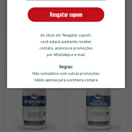
Resgatar cupom
Combo 3un de Omegafor
Ao clicar em 'Resgatar cupom',
Plus com 120 Cápsulas
Vitafor Coenzima Q10
você estará aceitando receber
200mg com 120 Cápsulas
contato, anúncios e promoções
-
31
%
OFF
por WhatsApp e e-mail.
R$209,90
R$329,70
R$479,70
3
x
de
R$69,97
sem juros
3
x
de
R$109,90
sem juros
Regras:
Não cumulativo com outras promoções.
Válido apenas para a primeira compra.