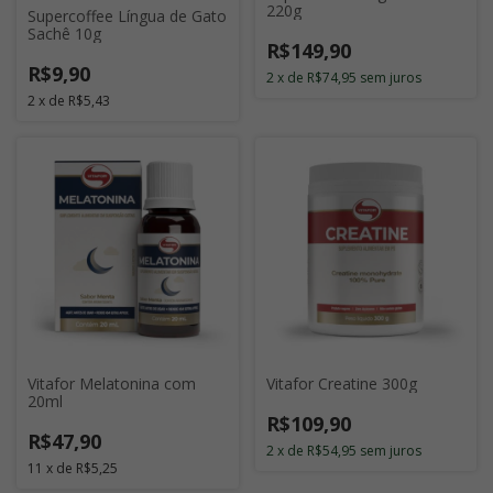
220g
Supercoffee Língua de Gato
Sachê 10g
R$149,90
R$9,90
2
x
de
R$74,95
sem juros
2
x
de
R$5,43
Vitafor Melatonina com
Vitafor Creatine 300g
20ml
R$109,90
R$47,90
2
x
de
R$54,95
sem juros
11
x
de
R$5,25