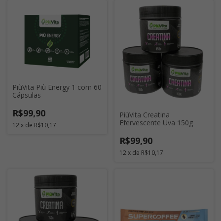
PiùVita Più Energy 1 com 60
Cápsulas
R$99,90
PiùVita Creatina
Efervescente Uva 150g
12
x
de
R$10,17
R$99,90
12
x
de
R$10,17