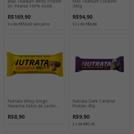
Max Titanium Whey Protein
Max Titanium Creatine
Dr. Peanut 100% Avelã
300g
900g
R$169,90
R$94,90
3
x
de
R$56,63
sem juros
12
x
de
R$9,66
Nutrata Whey Grego
Nutrata Dark Caramel
Havanna Dulce de Leche
Protein 45g
40g
R$8,90
R$9,90
2
x
de
R$5,43