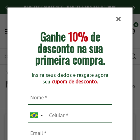
PARCELE EM ATÉ 10X | PARCELA MÍNIMA DE 30,00
0
Ganhe
10%
de
desconto na sua
primeira compra.
Início
>
Marcas
>
breadcrumbs.fleurity
Insira seus dados e resgate agora
Marcas
seu
cupom de desconto.
282 produtos
ORDENAR
FILTRAR