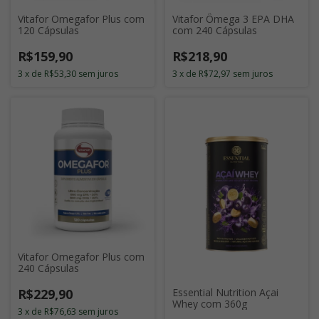
Vitafor Omegafor Plus com
Vitafor Ômega 3 EPA DHA
120 Cápsulas
com 240 Cápsulas
R$159,90
R$218,90
3
x
de
R$53,30
sem juros
3
x
de
R$72,97
sem juros
Vitafor Omegafor Plus com
240 Cápsulas
R$229,90
Essential Nutrition Açai
Whey com 360g
3
x
de
R$76,63
sem juros