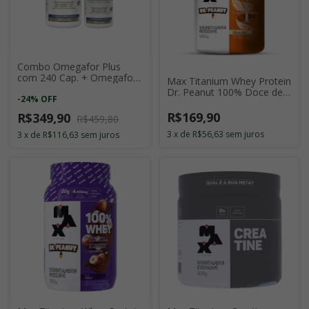
Combo Omegafor Plus
com 240 Cap. + Omegafor
Max Titanium Whey Protein
Plus com 120 Cap.
Dr. Peanut 100% Doce de
-
24
%
OFF
Leite 900g
R$169,90
R$349,90
R$459,80
3
x
de
R$56,63
sem juros
3
x
de
R$116,63
sem juros