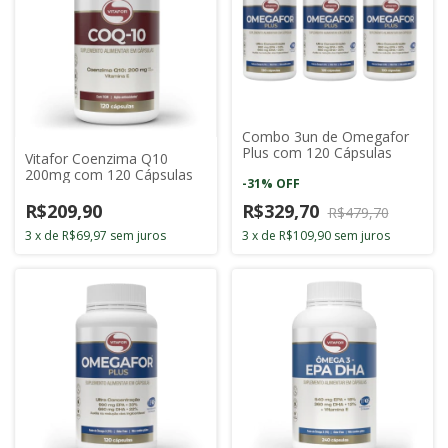
Combo 3un de Omegafor
Plus com 120 Cápsulas
Vitafor Coenzima Q10
200mg com 120 Cápsulas
-
31
%
OFF
R$209,90
R$329,70
R$479,70
3
x
de
R$69,97
sem juros
3
x
de
R$109,90
sem juros