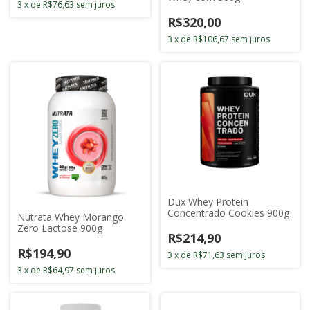
3
x
de
R$76,63
sem juros
R$320,00
3
x
de
R$106,67
sem juros
Dux Whey Protein
Concentrado Cookies 900g
Nutrata Whey Morango
Zero Lactose 900g
R$214,90
R$194,90
3
x
de
R$71,63
sem juros
3
x
de
R$64,97
sem juros