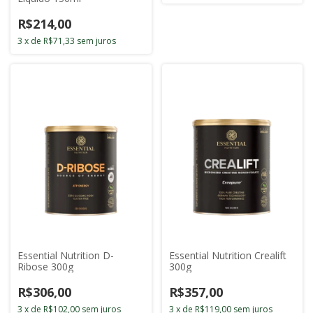
R$214,00
3
x
de
R$71,33
sem juros
Essential Nutrition D-
Essential Nutrition Crealift
Ribose 300g
300g
R$306,00
R$357,00
3
x
de
R$102,00
sem juros
3
x
de
R$119,00
sem juros