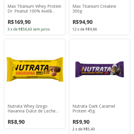
Max Titanium Whey Protein
Max Titanium Creatine
Dr. Peanut 100% Avelã
300g
900g
R$169,90
R$94,90
3
x
de
R$56,63
sem juros
12
x
de
R$9,66
Nutrata Whey Grego
Nutrata Dark Caramel
Havanna Dulce de Leche
Protein 45g
40g
R$8,90
R$9,90
2
x
de
R$5,43