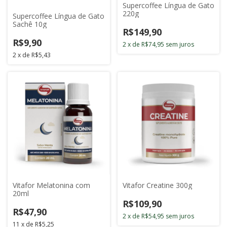
Supercoffee Língua de Gato
220g
Supercoffee Língua de Gato
Sachê 10g
R$149,90
R$9,90
2
x
de
R$74,95
sem juros
2
x
de
R$5,43
Vitafor Melatonina com
Vitafor Creatine 300g
20ml
R$109,90
R$47,90
2
x
de
R$54,95
sem juros
11
x
de
R$5,25