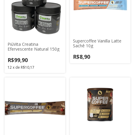
Supercoffee Vanilla Latte
PiùVita Creatina
Sachê 10g
Efervescente Natural 150g
R$8,90
R$99,90
12
x
de
R$10,17