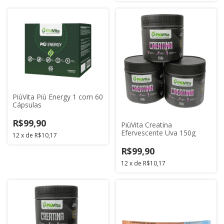
PiùVita Più Energy 1 com 60
Cápsulas
R$99,90
PiùVita Creatina
Efervescente Uva 150g
12
x
de
R$10,17
R$99,90
12
x
de
R$10,17