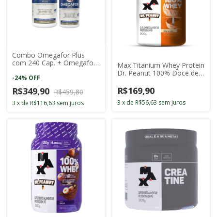
Combo Omegafor Plus
com 240 Cap. + Omegafor
Max Titanium Whey Protein
Plus com 120 Cap.
Dr. Peanut 100% Doce de
-
24
%
OFF
Leite 900g
R$169,90
R$349,90
R$459,80
3
x
de
R$56,63
sem juros
3
x
de
R$116,63
sem juros