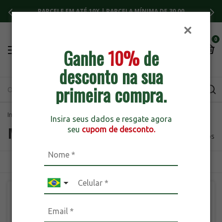
PARCELE EM ATÉ 10X | PARCELA MÍNIMA DE 30,00
0
Ganhe
10%
de
desconto na sua
primeira compra.
Início
>
Marcas
>
breadcrumbs.ardrak
Insira seus dados e resgate agora
Marcas
seu
cupom de desconto.
282 produtos
ORDENAR
FILTRAR