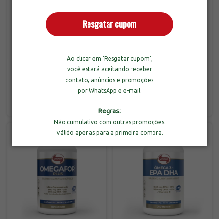
Resgatar cupom
Combo 3un de Omegafor
Ao clicar em 'Resgatar cupom',
Plus com 120 Cápsulas
Vitafor Coenzima Q10
você estará aceitando receber
200mg com 120 Cápsulas
contato, anúncios e promoções
-
31
%
OFF
por WhatsApp e e-mail.
R$209,90
R$329,70
R$479,70
3
x
de
R$69,97
sem juros
3
x
de
R$109,90
sem juros
Regras:
Não cumulativo com outras promoções.
Válido apenas para a primeira compra.