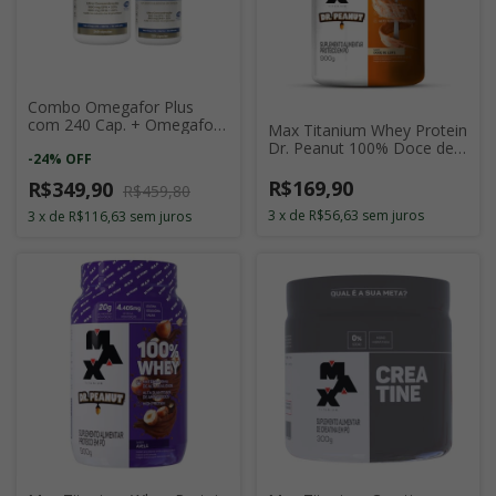
Combo Omegafor Plus
com 240 Cap. + Omegafor
Max Titanium Whey Protein
Plus com 120 Cap.
Dr. Peanut 100% Doce de
-
24
%
OFF
Leite 900g
R$169,90
R$349,90
R$459,80
3
x
de
R$56,63
sem juros
3
x
de
R$116,63
sem juros