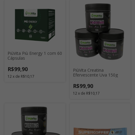
PiùVita Più Energy 1 com 60
Cápsulas
R$99,90
PiùVita Creatina
Efervescente Uva 150g
12
x
de
R$10,17
R$99,90
12
x
de
R$10,17