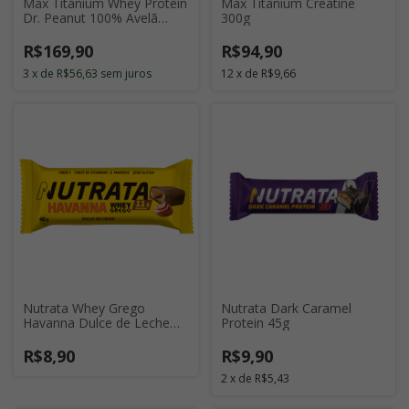
Max Titanium Whey Protein
Max Titanium Creatine
Dr. Peanut 100% Avelã
300g
900g
R$169,90
R$94,90
3
x
de
R$56,63
sem juros
12
x
de
R$9,66
Nutrata Whey Grego
Nutrata Dark Caramel
Havanna Dulce de Leche
Protein 45g
40g
R$8,90
R$9,90
2
x
de
R$5,43