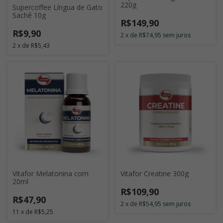
220g
Supercoffee Língua de Gato
Sachê 10g
R$149,90
R$9,90
2
x
de
R$74,95
sem juros
2
x
de
R$5,43
Vitafor Melatonina com
Vitafor Creatine 300g
20ml
R$109,90
R$47,90
2
x
de
R$54,95
sem juros
11
x
de
R$5,25