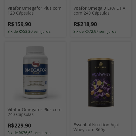
Vitafor Omegafor Plus com
Vitafor Ômega 3 EPA DHA
120 Cápsulas
com 240 Cápsulas
R$159,90
R$218,90
3
x
de
R$53,30
sem juros
3
x
de
R$72,97
sem juros
Vitafor Omegafor Plus com
240 Cápsulas
R$229,90
Essential Nutrition Açai
Whey com 360g
3
x
de
R$76,63
sem juros