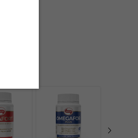
tritivo e
ente, saborosa e