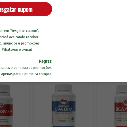
esgatar cupom
ou sua receita favorita, misturar bem e aproveitar um suplemento nu
em precisa de praticidade sem abrir mão da saúde.
ion Vegan Delight 240g
car em 'Resgatar cupom',
e sinta a diferença de uma nutrição consci
stará aceitando receber
ara melhor!
o, anúncios e promoções
r WhatsApp e e-mail.
Regras:
ulativo com outras promoções.
o apenas para a primeira compra.