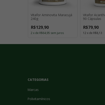
rim com 60
Vitafor Aminovita Maracujá
Vitafor Acant
240g
90 Cápsulas
R$129,90
R$79,90
2
x
de
R$64,95
sem juros
12
x
de
R$8,13
CATEGORIAS
Marcas
Polivitamínicos