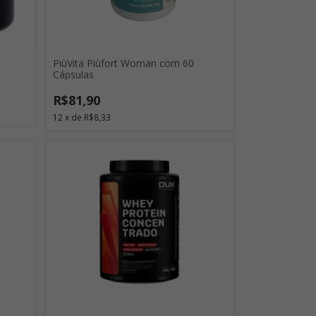
PiùVita Piùfort Woman com 60
Cápsulas
R$81,90
12
x
de
R$8,33