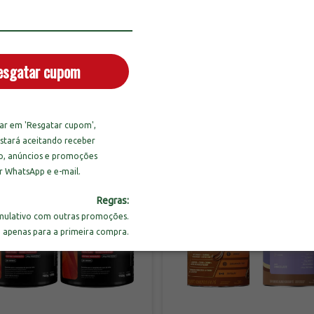
 Omegafor Plus com 240 Cap.
Combo 3un de Omegafor Plus
gafor Plus com 120 Cap.
120 Cápsulas
esgatar cupom
OFF
-
31
%
OFF
49,90
R$329,70
R$459,80
R$479,70
R$116,63
sem juros
3
x
de
R$109,90
sem juros
car em 'Resgatar cupom',
stará aceitando receber
o, anúncios e promoções
r WhatsApp e e-mail.
Regras:
ulativo com outras promoções.
o apenas para a primeira compra.