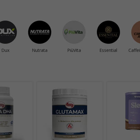
Dux
Nutrata
PiùVita
Essential
Caffe