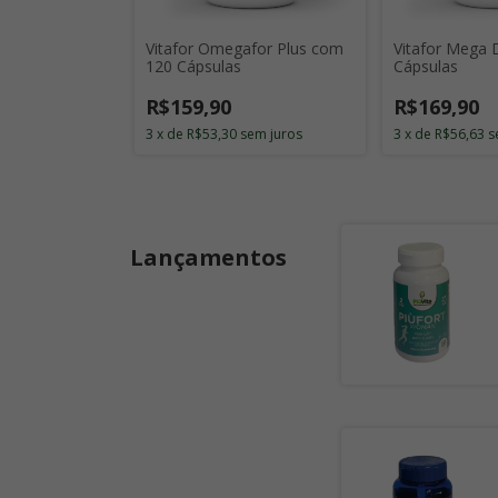
 Hórus Maça
Vitafor Omegafor Plus com
Vitafor Mega
120 Cápsulas
Cápsulas
R$159,90
R$169,90
3
x
de
R$53,30
sem juros
3
x
de
R$56,63
s
Lançamentos