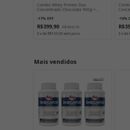
Combo Whey Protein Dux
Combo
Concentrado Chocolate 900g +
Conce
Vitafor Creatine 300g + Vitafor
Prote
Omegafor Plus com 120 Cap.
-
17
%
OFF
-
16
%
R$399,90
R$3
R$484,70
3
x
de
R$133,30
sem juros
3
x
de
Mais vendidos