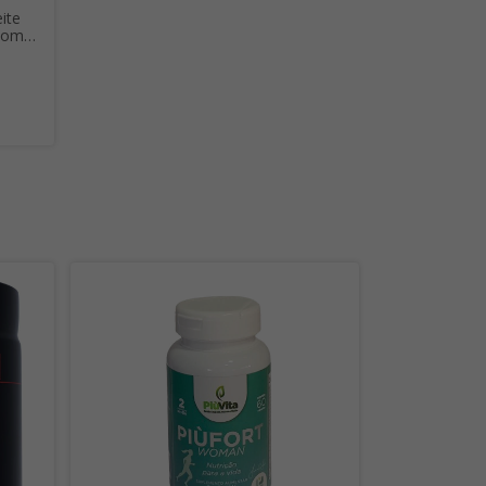
ite
 com