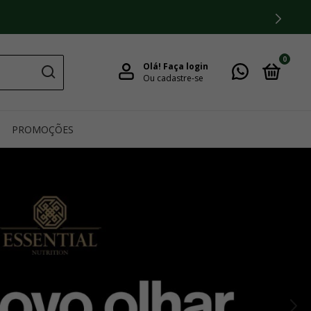
0
Olá!
Faça login
Ou cadastre-se
PROMOÇÕES