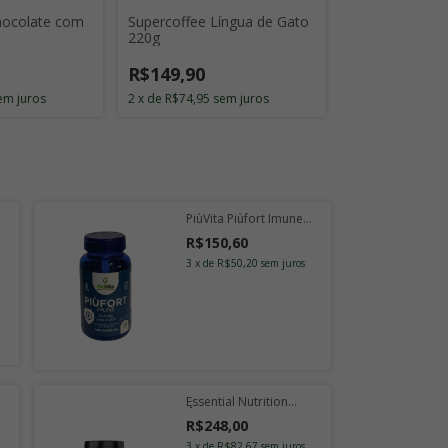
hocolate com
Supercoffee Língua de Gato
220g
Max Titanium
150g
R$149,90
em juros
2
x
de
R$74,95
sem juros
R$99,90
12
x
de
R$10,17
PiùVita Piùfort Imune
com 60 Cápsulas
R$150,60
3
x
de
R$50,20
sem juros
Essential Nutrition
Ômega Golden com 60
R$248,00
Cápsulas
3
x
de
R$82,67
sem juros