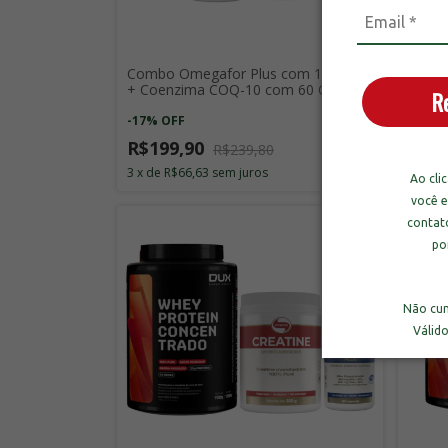
Combo Omegafor Plus com 120 Cap.
Combo
+ Coenzima COQ-10 com 60 Cap.
+ Ome
R
-
17
%
OFF
-
24
%
R$199,90
R$3
R$239,80
3
x
de
R$66,63
sem juros
3
x
de
Ao cli
você e
contat
po
Não cum
Válid