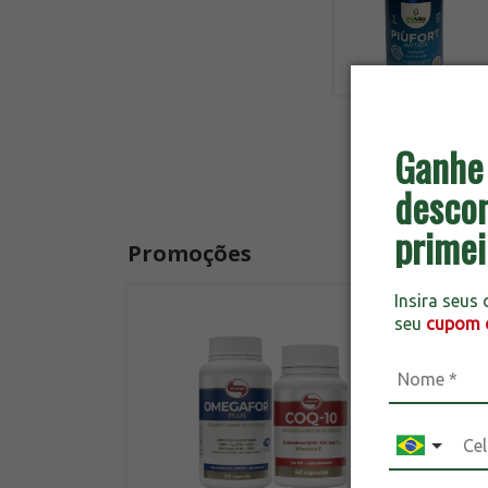
Ganh
descon
primei
Promoções
Insira seus
seu
cupom 