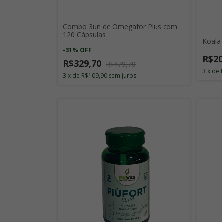
Combo 3un de Omegafor Plus com
120 Cápsulas
Koala
-
31
%
OFF
R$20
R$329,70
R$479,70
3
x
de
3
x
de
R$109,90
sem juros