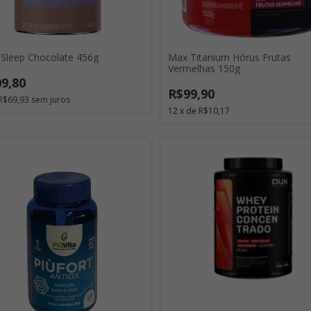
 Sleep Chocolate 456g
Max Titanium Hórus Frutas
Vermelhas 150g
9,80
R$99,90
R$69,93
sem juros
12
x
de
R$10,17