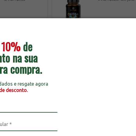
e
10%
de
to na sua
ra compra.
 dados e resgate agora
de desconto.