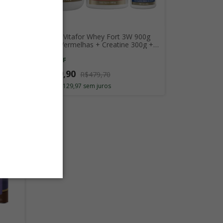
 com
Combo Vitafor Whey Fort 3W 900g
Frutas Vermelhas + Creatine 300g +
Omegafor Plus com 120 Cap.
-
19
%
OFF
R$389,90
R$479,70
3
x
de
R$129,97
sem juros