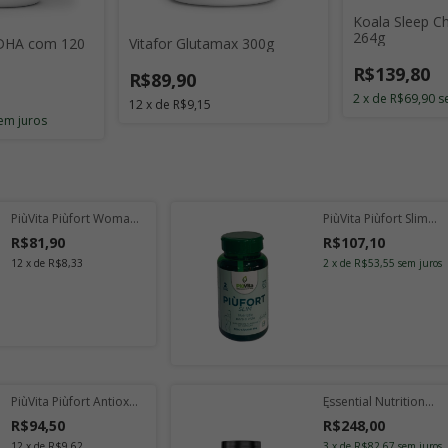
Koala Sleep C
264g
 DHA com 120
Vitafor Glutamax 300g
R$139,80
R$89,90
2
x
de
R$69,90
s
12
x
de
R$9,15
em juros
PiùVita Piùfort Woman
PiùVita Piùfort Slim
com 60 Cápsulas
com 60 Cápsulas
R$81,90
R$107,10
12
x
de
R$8,33
2
x
de
R$53,55
sem juros
PiùVita Piùfort Antiox
Essential Nutrition
com 60 Cápsulas
Ômega Vision com 60
R$94,50
R$248,00
Cápsulas
12
x
de
R$9,62
3
x
de
R$82,67
sem juros